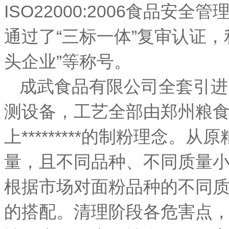
ISO22000:2006食品安
通过了“三标一体”复审认证
头企业”等称号。
成武食品有限公司全套引进
测设备，工艺全部由郑州粮
上*********的制粉理念
量，且不同品种、不同质量
根据市场对面粉品种的不同
的搭配。清理阶段各危害点