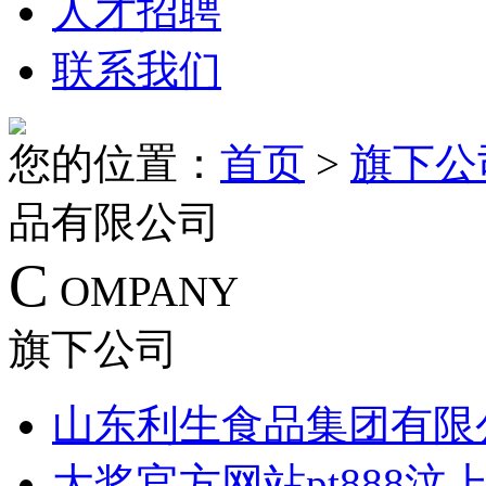
人才招聘
联系我们
您的位置：
首页
>
旗下公
品有限公司
C
OMPANY
旗下公司
山东利生食品集团有限
大奖官方网站pt888