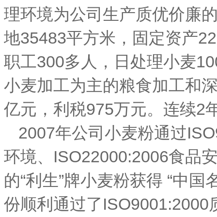
理环境为公司生产质优价廉
地35483平方米，固定资产2
职工300多人，日处理小麦10
小麦加工为主的粮食加工和深加
亿元，利税975万元。连续2
2007年公司小麦粉通过ISO900
环境、ISO22000:2006
的“利生”牌小麦粉获得 “中国
份顺利通过了ISO9001:2000