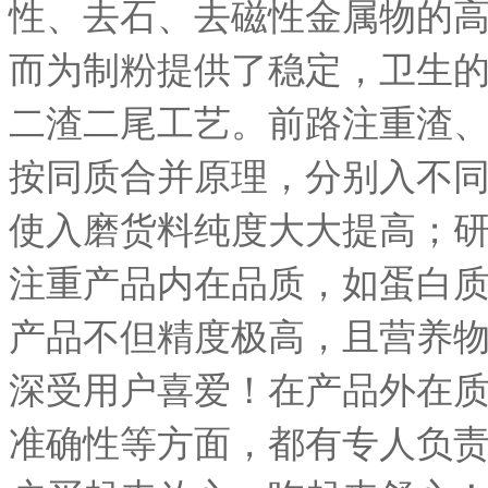
性、去石、去磁性金属物的
而为制粉提供了稳定，卫生
二渣二尾工艺。前路注重渣
按同质合并原理，分别入不
使入磨货料纯度大大提高；
注重产品内在品质，如蛋白
产品不但精度极高，且营养
深受用户喜爱！在产品外在
准确性等方面，都有专人负