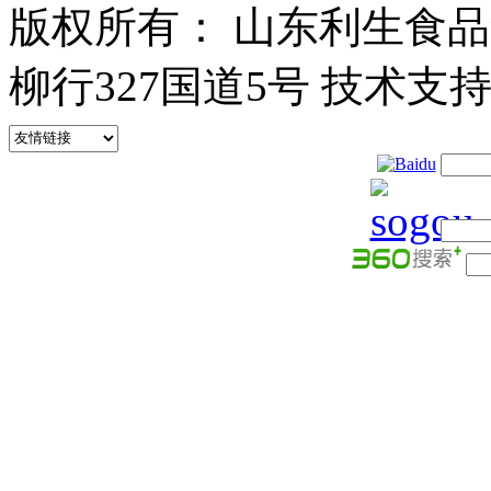
版权所有： 山东利生食
柳行327国道5号 技术支